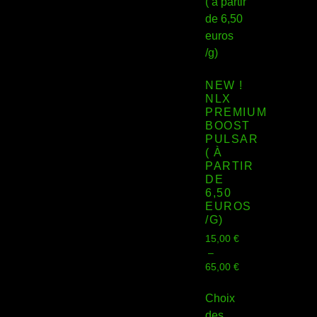
NEW !
NLX
PREMIUM
BOOST
PULSAR
( À
PARTIR
DE
6,50
EUROS
/G)
15,00
€
–
65,00
€
Choix
des