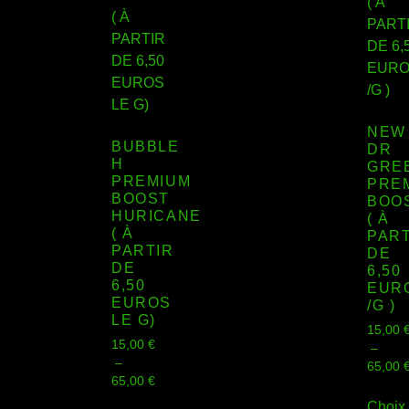
NEW 
BUBBLE
DR
H
GRE
PREMIUM
PRE
BOOST
BOO
HURICANE
( À
( À
PART
PARTIR
DE
DE
6,50
6,50
EUR
EUROS
/G )
LE G)
15,00
15,00
€
–
–
65,00
65,00
€
Choix