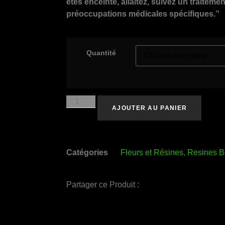
êtes enceinte, allaitez, suivez un traitem
préoccupations médicales spécifiques.”
Quantité
AJOUTER AU PANIER
Catégories
Fleurs et Résines
,
Resines B
Partager ce Produit :