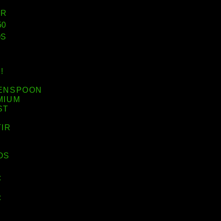
!
ENSPOON
MIUM
ST
IR
OS
€
€