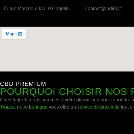
15 rue Marceau 83310 Cogolin
contact@indiek.fr
CBD PREMIUM
POURQUOI CHOISIR NOS 
Chez Indie K, nous sommes à votre disposition pour répondre à 
Tropez
, notre
boutique
vous offre un
service de proximité
tout e