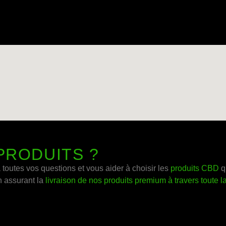
PRODUITS ?
toutes vos questions et vous aider à choisir les
produits CBD
q
n assurant la
livraison de nos produits premium à travers toute l