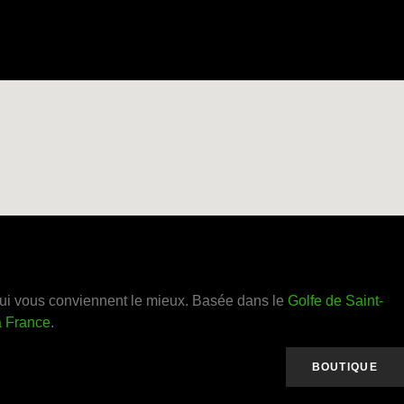
ui vous conviennent le mieux. Basée dans le
Golfe de Saint-
a France
.
BOUTIQUE