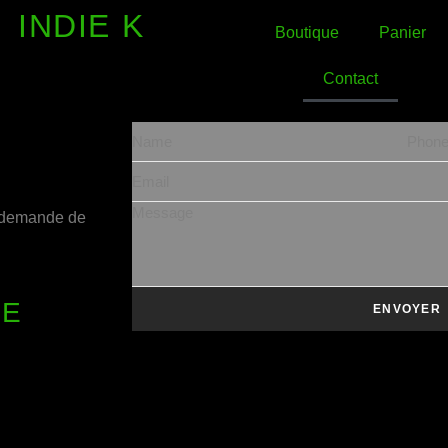
INDIE K
Boutique
Panier
Contact
e demande de
NE
ENVOYER